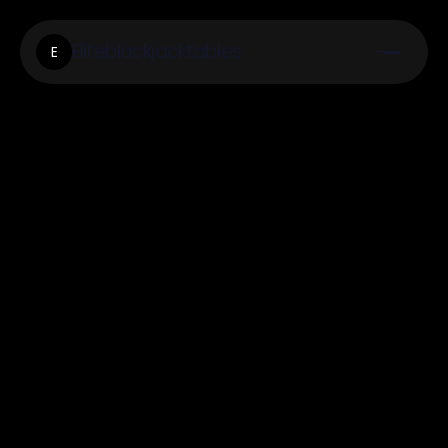
Eliteblackjacktables
E