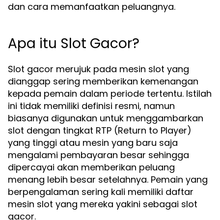
dan cara memanfaatkan peluangnya.
Apa itu Slot Gacor?
Slot gacor merujuk pada mesin slot yang
dianggap sering memberikan kemenangan
kepada pemain dalam periode tertentu. Istilah
ini tidak memiliki definisi resmi, namun
biasanya digunakan untuk menggambarkan
slot dengan tingkat RTP (Return to Player)
yang tinggi atau mesin yang baru saja
mengalami pembayaran besar sehingga
dipercayai akan memberikan peluang
menang lebih besar setelahnya. Pemain yang
berpengalaman sering kali memiliki daftar
mesin slot yang mereka yakini sebagai slot
gacor.