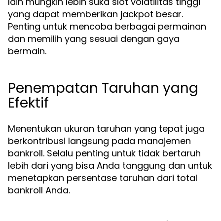
lain mungkin lebih suka slot volatilitas tinggi
yang dapat memberikan jackpot besar.
Penting untuk mencoba berbagai permainan
dan memilih yang sesuai dengan gaya
bermain.
Penempatan Taruhan yang
Efektif
Menentukan ukuran taruhan yang tepat juga
berkontribusi langsung pada manajemen
bankroll. Selalu penting untuk tidak bertaruh
lebih dari yang bisa Anda tanggung dan untuk
menetapkan persentase taruhan dari total
bankroll Anda.