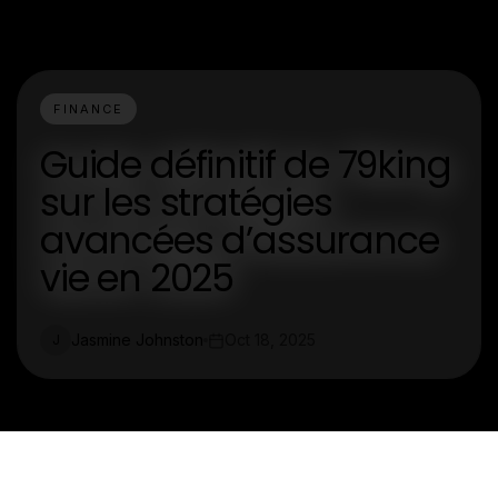
FINANCE
Guide définitif de 79king
sur les stratégies
avancées d’assurance
vie en 2025
Jasmine Johnston
Oct 18, 2025
J