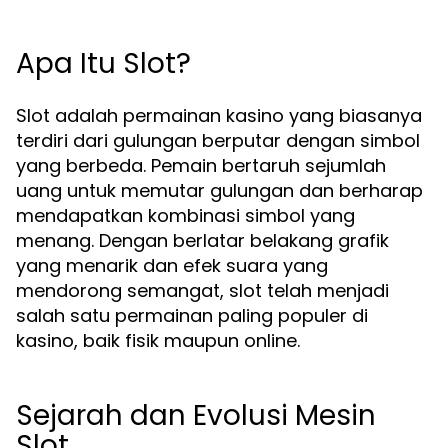
Apa Itu Slot?
Slot adalah permainan kasino yang biasanya
terdiri dari gulungan berputar dengan simbol
yang berbeda. Pemain bertaruh sejumlah
uang untuk memutar gulungan dan berharap
mendapatkan kombinasi simbol yang
menang. Dengan berlatar belakang grafik
yang menarik dan efek suara yang
mendorong semangat, slot telah menjadi
salah satu permainan paling populer di
kasino, baik fisik maupun online.
Sejarah dan Evolusi Mesin
Slot