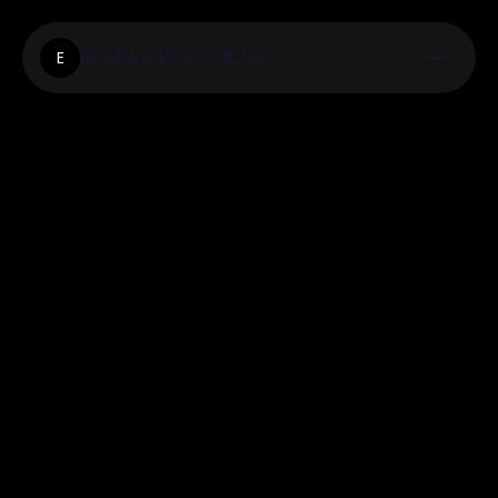
Eliteblackjacktables
E