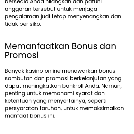
bersedia Anda hilangkan dan patuhi
anggaran tersebut untuk menjaga
pengalaman judi tetap menyenangkan dan
tidak berisiko.
Memanfaatkan Bonus dan
Promosi
Banyak kasino online menawarkan bonus
sambutan dan promosi berkelanjutan yang
dapat meningkatkan bankroll Anda. Namun,
penting untuk memahami syarat dan
ketentuan yang menyertainya, seperti
persyaratan taruhan, untuk memaksimalkan
manfaat bonus ini.