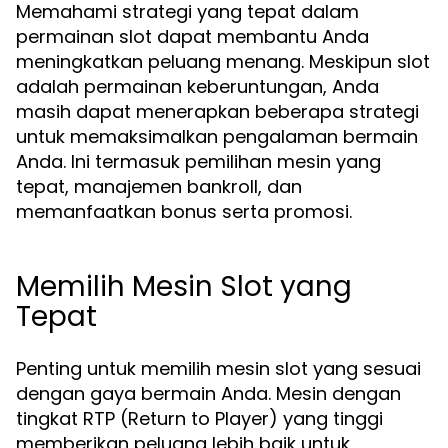
Memahami strategi yang tepat dalam
permainan slot dapat membantu Anda
meningkatkan peluang menang. Meskipun slot
adalah permainan keberuntungan, Anda
masih dapat menerapkan beberapa strategi
untuk memaksimalkan pengalaman bermain
Anda. Ini termasuk pemilihan mesin yang
tepat, manajemen bankroll, dan
memanfaatkan bonus serta promosi.
Memilih Mesin Slot yang
Tepat
Penting untuk memilih mesin slot yang sesuai
dengan gaya bermain Anda. Mesin dengan
tingkat RTP (Return to Player) yang tinggi
memberikan peluang lebih baik untuk