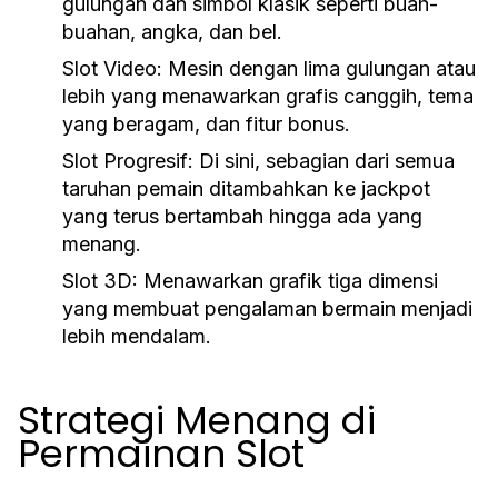
gulungan dan simbol klasik seperti buah-
buahan, angka, dan bel.
Slot Video:
Mesin dengan lima gulungan atau
lebih yang menawarkan grafis canggih, tema
yang beragam, dan fitur bonus.
Slot Progresif:
Di sini, sebagian dari semua
taruhan pemain ditambahkan ke jackpot
yang terus bertambah hingga ada yang
menang.
Slot 3D:
Menawarkan grafik tiga dimensi
yang membuat pengalaman bermain menjadi
lebih mendalam.
Strategi Menang di
Permainan Slot