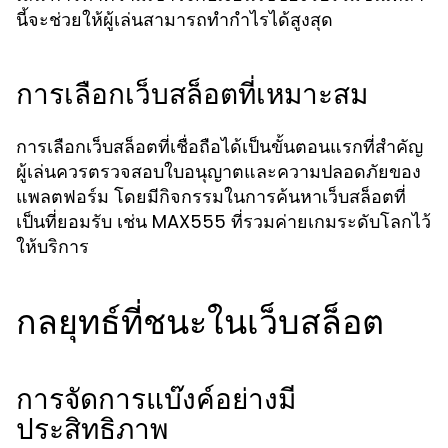
นี้จะช่วยให้ผู้เล่นสามารถทำกำไรได้สูงสุด
การเลือกเว็บสล็อตที่เหมาะสม
การเลือกเว็บสล็อตที่เชื่อถือได้เป็นขั้นตอนแรกที่สำคัญ
ผู้เล่นควรตรวจสอบใบอนุญาตและความปลอดภัยของ
แพลตฟอร์ม โดยมีกิจกรรมในการค้นหาเว็บสล็อตที่
เป็นที่ยอมรับ เช่น MAX555 ที่รวมค่ายเกมระดับโลกไว้
ให้บริการ
กลยุทธ์ที่ชนะในเว็บสล็อต
การจัดการแบ๊งค์อย่างมี
ประสิทธิภาพ