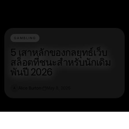
GAMBLING
5 เสาหลักของกลยุทธ์เว็บ
สล็อตที่ชนะสำหรับนักเดิม
พันปี 2026
Alice Burton
May 8, 2026
A