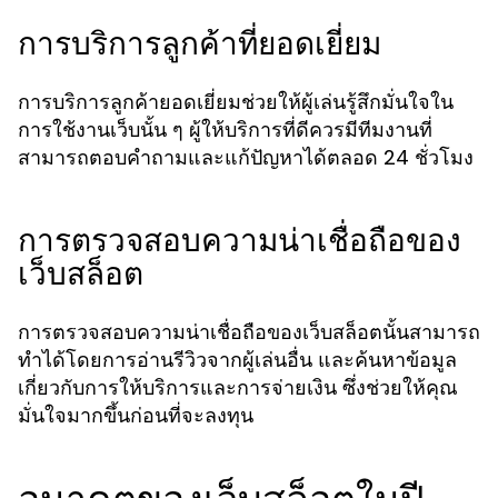
การบริการลูกค้าที่ยอดเยี่ยม
การบริการลูกค้ายอดเยี่ยมช่วยให้ผู้เล่นรู้สึกมั่นใจใน
การใช้งานเว็บนั้น ๆ ผู้ให้บริการที่ดีควรมีทีมงานที่
สามารถตอบคำถามและแก้ปัญหาได้ตลอด 24 ชั่วโมง
การตรวจสอบความน่าเชื่อถือของ
เว็บสล็อต
การตรวจสอบความน่าเชื่อถือของเว็บสล็อตนั้นสามารถ
ทำได้โดยการอ่านรีวิวจากผู้เล่นอื่น และค้นหาข้อมูล
เกี่ยวกับการให้บริการและการจ่ายเงิน ซึ่งช่วยให้คุณ
มั่นใจมากขึ้นก่อนที่จะลงทุน