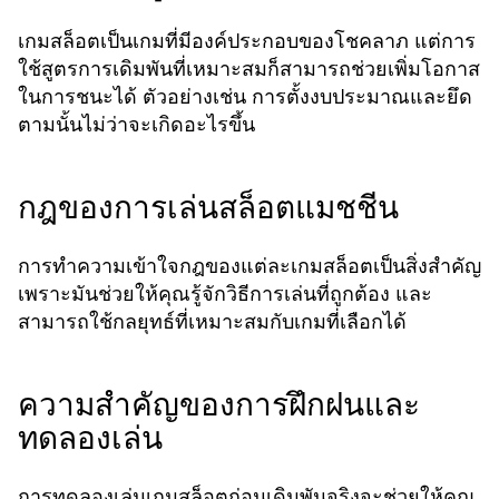
เกมสล็อตเป็นเกมที่มีองค์ประกอบของโชคลาภ แต่การ
ใช้สูตรการเดิมพันที่เหมาะสมก็สามารถช่วยเพิ่มโอกาส
ในการชนะได้ ตัวอย่างเช่น การตั้งงบประมาณและยึด
ตามนั้นไม่ว่าจะเกิดอะไรขึ้น
กฎของการเล่นสล็อตแมชชีน
การทำความเข้าใจกฎของแต่ละเกมสล็อตเป็นสิ่งสำคัญ
เพราะมันช่วยให้คุณรู้จักวิธีการเล่นที่ถูกต้อง และ
สามารถใช้กลยุทธ์ที่เหมาะสมกับเกมที่เลือกได้
ความสำคัญของการฝึกฝนและ
ทดลองเล่น
การทดลองเล่นเกมสล็อตก่อนเดิมพันจริงจะช่วยให้คุณ