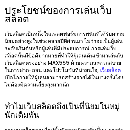
ประโยชน์ของการเล่นเว็บ
สล็อต
เว็บสล็อตเป็นหนึ่งในแพลตฟอร์มการพนันที่ได้รับความ
นิยมอย่างสูงในช่วงหลายปีที่ผ่านมา ไม่ว่าจะเป็นผู้เล่น
ระดับเริ่มต้นหรือผู้เล่นที่มีประสบการณ์ การเล่นเว็บ
สล็อตนั้นมีข้อดีมากมายที่ทำให้ผู้เล่นเดินเข้ามาเล่นกับ
เว็บสล็อตตรงอย่าง MAX555 ด้วยความสะดวกสบาย
ในการฝาก-ถอน และโปรโมชั่นที่น่าสนใจ,
เว็บสล็อต
เปิดโอกาสให้ผู้เล่นสามารถสร้างรายได้ในบางครั้งโดย
ไม่ต้องมีความเสี่ยงสูงมากนัก
ทำไมเว็บสล็อตถึงเป็นที่นิยมในหมู่
นักเดิมพัน