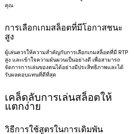
คุณ
การเลือกเกมสล็อตที่มีโอกาสชนะ
สูง
ผู้เล่นควรให้ความสำคัญกับการเลือกเกมสล็อตที่มี RTP
สูง และเข้าใจความผันผวนเป็นอย่างดี เพื่อสามารถ
จัดการการเล่นของตนได้อย่างมีประสิทธิภาพและได้
รับผลตอบแทนที่ดีที่สุด
เคล็ดลับการเล่นสล็อตให้
แตกง่าย
วิธีการใช้สูตรในการเดิมพัน