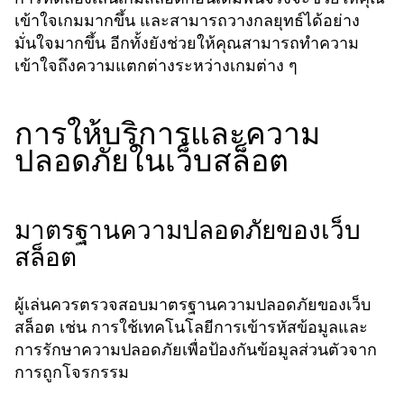
เข้าใจเกมมากขึ้น และสามารถวางกลยุทธ์ได้อย่าง
มั่นใจมากขึ้น อีกทั้งยังช่วยให้คุณสามารถทำความ
เข้าใจถึงความแตกต่างระหว่างเกมต่าง ๆ
การให้บริการและความ
ปลอดภัยในเว็บสล็อต
มาตรฐานความปลอดภัยของเว็บ
สล็อต
ผู้เล่นควรตรวจสอบมาตรฐานความปลอดภัยของเว็บ
สล็อต เช่น การใช้เทคโนโลยีการเข้ารหัสข้อมูลและ
การรักษาความปลอดภัยเพื่อป้องกันข้อมูลส่วนตัวจาก
การถูกโจรกรรม