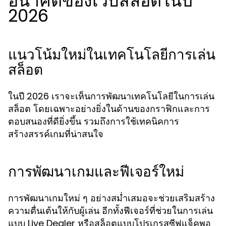
อนาคตของเว็บสล็อตในปี
2026
แนวโน้มใหม่ในเทคโนโลยีการเล่น
สล็อต
ในปี 2026 เราจะเห็นการพัฒนาเทคโนโลยีในการเล่น
สล็อต โดยเฉพาะอย่างยิ่งในด้านของกราฟิกและการ
ตอบสนองที่ดียิ่งขึ้น รวมถึงการใช้เทคนิคการ
สร้างสรรค์เกมที่น่าสนใจ
การพัฒนาเกมและฟีเจอร์ใหม่
การพัฒนาเกมใหม่ ๆ อย่างสม่ำเสมอจะช่วยเสริมสร้าง
ความตื่นเต้นให้กับผู้เล่น อีกทั้งฟีเจอร์ที่ช่วยในการเล่น
แบบ Live Dealer หรือสล็อตแบบโปรเกรสซีฟแจ็คพอ